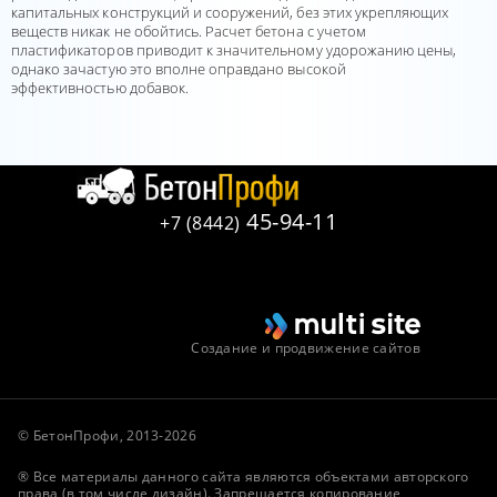
капитальных конструкций и сооружений, без этих укрепляющих
веществ никак не обойтись. Расчет бетона с учетом
пластификаторов приводит к значительному удорожанию цены,
однако зачастую это вполне оправдано высокой
эффективностью добавок.
45-94-11
+7 (8442)
Создание и продвижение сайтов
© БетонПрофи, 2013-2026
® Все материалы данного сайта являются объектами авторского
права (в том числе дизайн). Запрещается копирование,