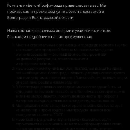
Компания «БетонПрофи» рада приветствовать вас! Мы
производим и предлагаем купить бетон с доставкой в
Волгограде и Волгоградской области.
Наша компания завоевала доверие и уважение клиентов.
Расскажем подробнее о наших преимуществах:
Многие строительные организации города доверяют нам, так
как знают, что продажей бетона мы занимаемся давно
и очень серьезно — это наш бизнес, построенный
на деловой репутации, ответственности
и профессионализме.
Наш ассортимент очень широк, поэтому вы всегда найдете
всё необходимое: Волгоград и область регулярно пользуются
нашими услугами, зная о широчайшем выборе, позволяющем
оперативно решать новые задачи.
В Волгограде успешно возведено множество зданий, в чьи
фундаменты был залит наш бетон. Вся область сегодня очень
активно застраивается, посему возможность приобрести
материал выгодно, а главное неподалеку, очень важна.
Мы предлагаем бетон, цена которого вполне соответствует
качеству: при производстве мы придерживаемся всех
стандартов качества ГОСТ.
Нами был скрупулезно изучен рынок материалов для
строительства, на основании чего мы сформировали свою,
выгодную для клиентов и, в то же время, конкурентно-