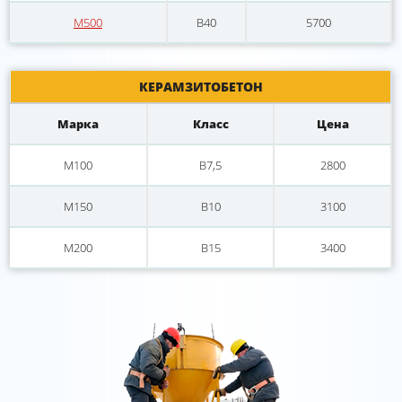
М500
В40
5700
КЕРАМЗИТОБЕТОН
Марка
Класс
Цена
М100
B7,5
2800
М150
B10
3100
М200
B15
3400