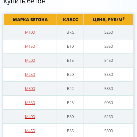
Купить бетон
3
МАРКА БЕТОНА
КЛАСС
ЦЕНА, РУБ/М
М100
B7,5
5250
М150
B10
5350
М200
B15
5450
М250
B20
5550
М300
B22
5850
М350
B25
6050
М400
B30
6250
М450
В35
5500