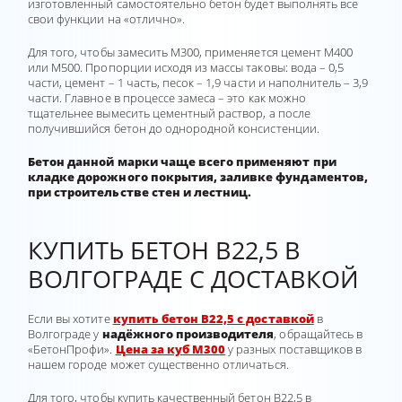
изготовленный самостоятельно бетон будет выполнять все
свои функции на «отлично».
Для того, чтобы замесить М300, применяется цемент М400
или М500. Пропорции исходя из массы таковы: вода – 0,5
части, цемент – 1 часть, песок – 1,9 части и наполнитель – 3,9
части. Главное в процессе замеса – это как можно
тщательнее вымесить цементный раствор, а после
получившийся бетон до однородной консистенции.
Бетон данной марки чаще всего применяют при
кладке дорожного покрытия, заливке фундаментов,
при строительстве стен и лестниц.
КУПИТЬ БЕТОН В22,5 В
ВОЛГОГРАДЕ С ДОСТАВКОЙ
Если вы хотите
купить бетон В22,5 с доставкой
в
Волгограде у
надёжного производителя
, обращайтесь в
«БетонПрофи».
Цена за куб М300
у разных поставщиков в
нашем городе может существенно отличаться.
Для того, чтобы купить качественный бетон В22,5 в