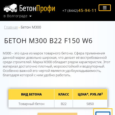
45-94-11
+7 (8442)
в Волгограде
Главная
Бетон М300
»
БЕТОН М300 В22 F150 W6
М300 – это одна из марок товарного бетона. Сфера применения
данной марки довольно широкая, что делает её востребованной
среди строителей. Марка М300 обладает рядом характеристик. Этот
материал достаточно плотный, морозостойкий и водоупорный.
Особенно важной его чертой является удобоукладываемость,
благодаря которой с ним удобно работать.
3
ВИД БЕТОНА
КЛАСС
ЦЕНА*, РУБ./М
Товарный бетон
B22
5850