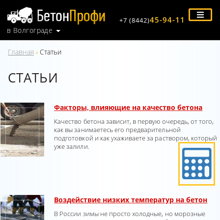
45-94-11
+7 (8442)
в Волгограде
Главная
Статьи
»
СТАТЬИ
Факторы, влияющие на качество бетона
Качество бетона зависит, в первую очередь, от того,
как вы занимаетесь его предварительной
подготовкой и как ухаживаете за раствором, который
уже залили.
Воздействие низких температур на бетон
В России зимы не просто холодные, но морозные