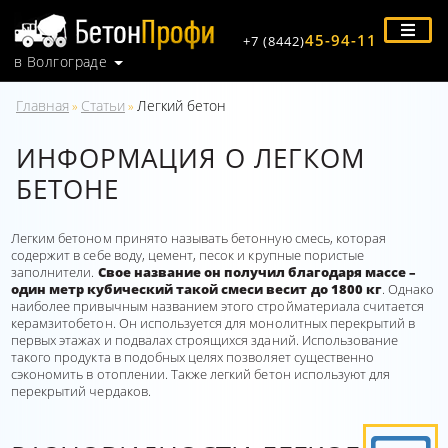
45-94-11
+7 (8442)
в Волгограде
Главная
Статьи
Легкий бетон
»
»
ИНФОРМАЦИЯ О ЛЕГКОМ
БЕТОНЕ
Легким бетоном принято называть бетонную смесь, которая
содержит в себе воду, цемент, песок и крупные пористые
заполнители.
Свое название он получил благодаря массе –
один метр кубический такой смеси весит до 1800 кг
. Однако
наиболее привычным названием этого стройматериала считается
керамзитобетон. Он используется для монолитных перекрытий в
первых этажах и подвалах строящихся зданий. Использование
такого продукта в подобных целях позволяет существенно
сэкономить в отоплении. Также легкий бетон используют для
перекрытий чердаков.